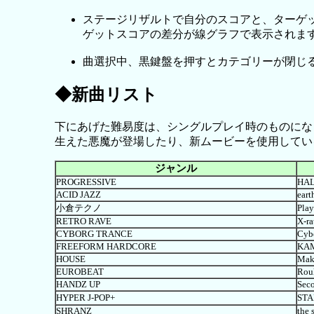
ステージリザルトで自分のスコアと、ターゲ
ゲットスコアの差分が線グラフで表示されま
曲選択中、黒鍵盤を押すとカテゴリーが閉じ
◆新曲リスト
下にあげた難易度は、シングルプレイ時のものになり
生えた悪魔が登場したり、新ムービーを使用してい
ジャンル
PROGRESSIVE
HA
ACID JAZZ
eart
小倉テクノ
Play
RETRO RAVE
X-ra
CYBORG TRANCE
Cybe
FREEFORM HARDCORE
KAM
HOUSE
Mak
EUROBEAT
Roul
HANDZ UP
Sec
HYPER J-POP+
STA
SHRANZ
the 