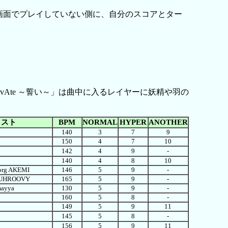
画面でプレイしていない側に、自分のスコアとター
Ate ～誓い～」は曲中に入るレイヤーに妖精や羽の
ィスト
BPM
NORMAL
HYPER
ANOTHER
140
3
7
9
150
4
7
10
142
4
9
-
140
4
8
10
borg AKEMI
146
5
9
-
GUHROOVY
165
5
9
-
mayya
130
5
9
-
160
5
8
-
149
5
9
11
145
5
8
-
156
5
9
11