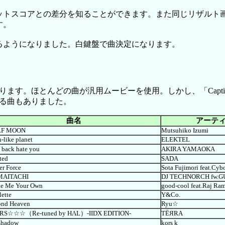
ットスコアとの差分を知ることができます。また同じリザルト
す。
るようになりました。白鍵盤で曲決定になります。
ます。ほとんどの曲が汎用ムービーを使用。しかし、「Captiv
る曲もありました。
曲名
アーテ
LF MOON
Mutsuhiko Izumi
h-like planet
ELEKTEL
 back hate you
AKIRA YAMAOKA
ted
SADA
r Force
Sota Fujimori feat.Cy
AITACHI
DJ TECHNORCH fw.
e Me Your Own
good-cool feat.Raj Ra
ette
Y&Co.
ond Heaven
Ryu☆
RS☆☆☆（Re-tuned by HΛL）-IIDX EDITION-
TЁЯRA
shadow
kors k