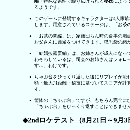
離
・特殊な条件で繰り広げられる
秘技
によっ
るようです。
このゲームに登場するキャラクターは4人家
します。用意されているステージは、「お茶
「お茶の間編」は、家族団らん時の食事の場
お父さんに難癖をつけてきます。堪忍袋の緒
「結婚披露宴編」は、お姉さんが成人になっ
わそわしているは、司会のお姉さんはフォロ
す…、わけです。
ちゃぶ台をひっくり返した後にリプレイが流
額・最大飛距離・秘技に基づいてスコアが計
す。
筐体の「ちゃぶ台」ですが、もちろん完全に
「ちゃぶ台」をひっくり返すことはできませ
◆2ndロケテスト（8月21日～9