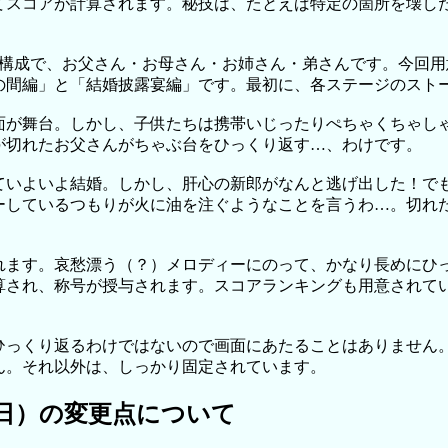
てスコアが計算されます。秘技は、たとえば特定の箇所を壊し
族構成で、お父さん・お母さん・お姉さん・弟さんです。今回
の間編」と「結婚披露宴編」です。最初に、各ステージのスト
面が舞台。しかし、子供たちは携帯いじったりぺちゃくちゃし
が切れたお父さんがちゃぶ台をひっくり返す…、わけです。
ていよいよ結婚。しかし、肝心の新郎がなんと逃げ出した！で
ーしているつもりが火に油を注ぐようなことを言うわ…。切れ
れます。哀愁漂う（？）メロディーにのって、かなり長めにひ
算され、称号が授与されます。スコアランキングも用意されて
ひっくり返るわけではないので画面にあたることはありません。
ん。それ以外は、しっかり固定されています。
月3日）の変更点について