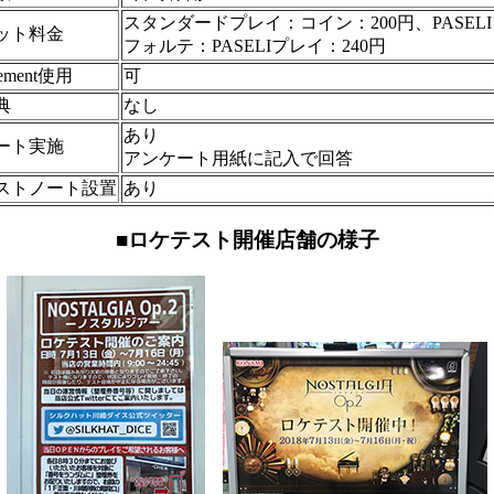
スタンダードプレイ：コイン：200円、PASELI
ット料金
フォルテ：PASELIプレイ：240円
sement使用
可
典
なし
あり
ート実施
アンケート用紙に記入で回答
ストノート設置
あり
■ロケテスト開催店舗の様子