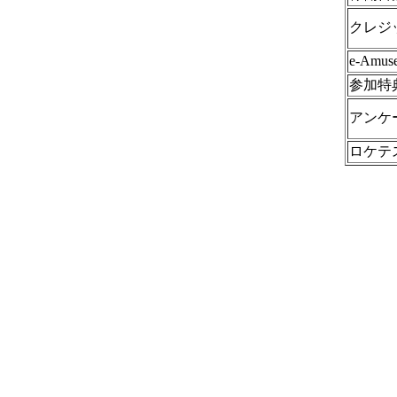
クレジ
e-Amu
参加特
アンケ
ロケテ