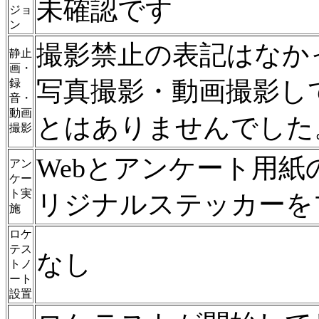
未確認です
ジョ
ン
撮影禁止の表記はなか
静止
画・
写真撮影・動画撮影し
録
音・
動画
とはありませんでした
撮影
Webとアンケート用
アン
ケー
ト実
リジナルステッカーを
施
ロケ
テス
なし
トノ
ート
設置