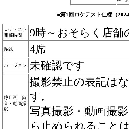
■第1回ロケテスト仕様（20
9時～おそらく店舗
ロケテスト
開催時間
4席
席数
未確認です
バージョン
撮影禁止の表記は
す。
静止画・録
音・動画撮
写真撮影・動画撮
影
ら止められること