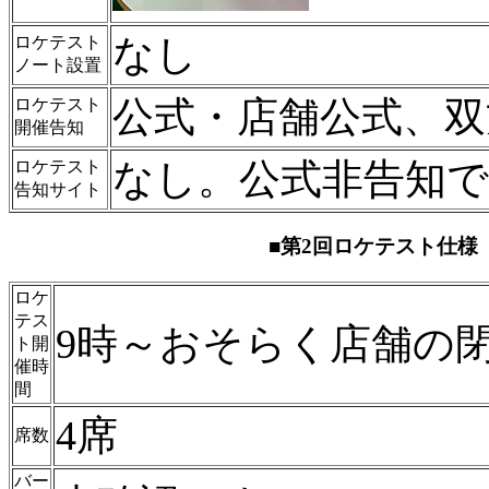
なし
ロケテスト
ノート設置
公式・店舗公式、双
ロケテスト
開催告知
なし。公式非告知で
ロケテスト
告知サイト
■第2回ロケテスト仕様（
ロケ
テス
9時～おそらく店舗の
ト開
催時
間
4席
席数
バー