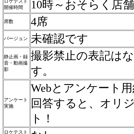
10時～おそらく店
ロケテスト
開催時間
4席
席数
未確認です
バージョン
撮影禁止の表記は
静止画・録
音・動画撮
す。
影
Webとアンケート
回答すると、オリ
アンケート
実施
ト！
ロケテスト