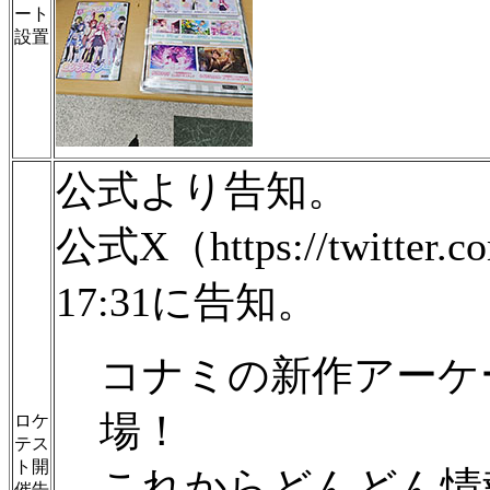
ート
設置
公式より告知。
公式X（https://twitte
17:31に告知。
コナミの新作アーケ
場！
ロケ
テス
ト開
これからどんどん情
催告