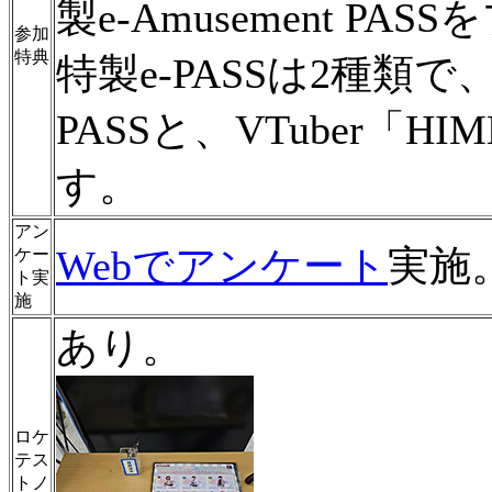
製e-Amusement PA
参加
特典
特製e-PASSは2種
PASSと、VTuber「H
す。
アン
Webでアンケート
実施
ケー
ト実
施
あり。
ロケ
テス
トノ