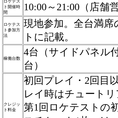
ロケテス
10:00～21:00（
ト開催時
間
現地参加。全台満席
ロケテス
ト参加方
トに記載。
法
4台（サイドパネル
稼働台数
台）
初回プレイ・2回目以
レイ時はチュートリ
第1回ロケテストの
クレジッ
ト料金