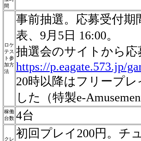
間
事前抽選。応募受付期間：2
表、9月5日 16:00。
ロケ
抽選会のサイトから応
テス
ト参
https://p.eagate.573.jp/g
加方
法
20時以降はフリープ
した（特製e-Amusem
4台
稼働
台数
初回プレイ200円。
クレ