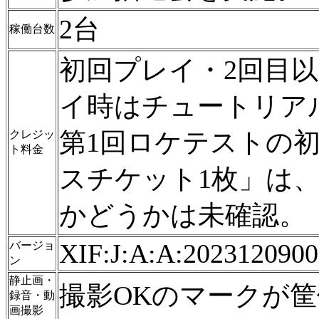
2台
稼働台数
初回プレイ・2回目以
イ時はチュートリア
第1回ロケテストの
クレジッ
ト料金
スチケット1枚」は
かどうかは未確認。
XIF:J:A:A:2023120900
バージョ
ン
静止画・
撮影OKのマークが
録音・動
画撮影