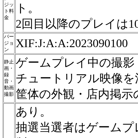
ト。
ジッ
ト料
金
2回目以降のプレイは1
バー
XIF:J:A:A:2023090100
ジョ
ン
ゲームプレイ中の撮影
静止
画・
チュートリアル映像を
録
音・
動画
筐体の外観・店内掲示
撮影
あり。
抽選当選者はゲームプ