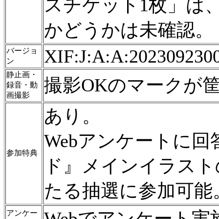
スチケット1枚」は
かどうかは未確認。
XIF:J:A:A:202309230
バージョ
ン
静止画・
撮影OKのマークが
録音・動
画撮影
あり。
Webアンケートに
参加特典
ド』メインイラストの特製
たる抽選に参加可能
Webでアンケート実
アンケー