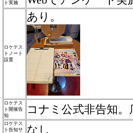
ト実施
あり。
ロケテス
トノート
設置
ロケテス
コナミ公式非告知。
ト開催告
知
ロケテス
なし
ト告知サ