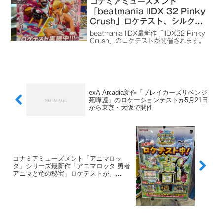
コナミアミューズメント
コナミ
「beatmania IIDX 32 Pinky
Crush」ロケテスト、シルクハ
ット川崎ダイスで2024年7月
beatmania IIDX最新作「IIDX32 Pinky
26日～7月28日まで開催
Crush」のロケテストが開催されます。
exA-Arcadia新作「ブレイカーズリベンジ
死嘩護」のロケーションテストが5月21日
から東京・大阪で開催
コナミアミューズメント「アニマロッ
タ」シリーズ最新作「アニマロッタ 勇者
アニマと竜の秘宝」ロケテストが、
2024/5/23～6/2までシルクハット川崎ダ
イスで開催中