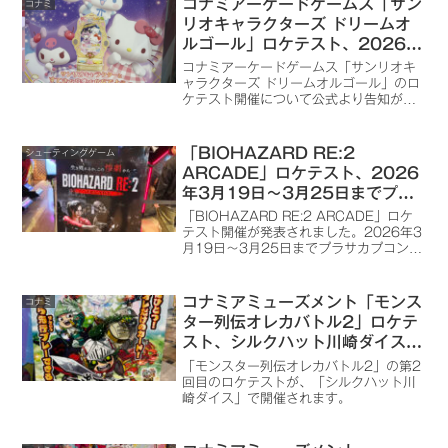
コナミアーケードゲームス「サン
コナミ
リオキャラクターズ ドリームオ
ルゴール」ロケテスト、2026年
7月3日～7月5日までタイトース
コナミアーケードゲームス「サンリオキ
テーション多摩センター店で開催
ャラクターズ ドリームオルゴール」のロ
ケテスト開催について公式より告知があ
りました。
「BIOHAZARD RE:2
シューティングゲーム
ARCADE」ロケテスト、2026
年3月19日～3月25日までプラ
サカプコン成田店で開催
「BIOHAZARD RE:2 ARCADE」ロケ
（2026/3/22 ロケテストの様
テスト開催が発表されました。2026年3
月19日～3月25日までプラサカプコン成
子を追記）
田店で開催されます。
コナミアミューズメント「モンス
コナミ
ター列伝オレカバトル2」ロケテ
スト、シルクハット川崎ダイスで
2024年7月26日～8月4日まで
「モンスター列伝オレカバトル2」の第2
開催
回目のロケテストが、「シルクハット川
崎ダイス」で開催されます。