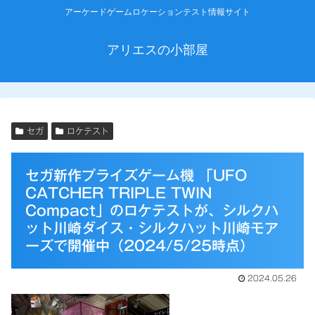
アーケードゲームロケーションテスト情報サイト
アリエスの小部屋
セガ
ロケテスト
セガ新作プライズゲーム機 「UFO
CATCHER TRIPLE TWIN
Compact」のロケテストが、シルクハ
ット川崎ダイス・シルクハット川崎モア
ーズで開催中（2024/5/25時点）
2024.05.26