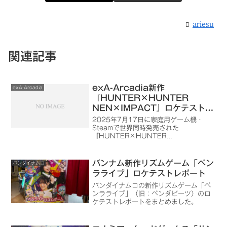
ariesu
関連記事
exA-Arcadia新作
exA-Arcadia
『HUNTER×HUNTER
NEN×IMPACT』ロケテストが
2025年10月16日～10月22日
2025年7月17日に家庭用ゲーム機・
まで開催
Steamで世界同時発売された
『HUNTER×HUNTER
NEN×IMPACT』のアーケード版
（exA-Arcadia）が登場。ロケテストが
2025年10月16日～10月22日まで開催
バンナム新作リズムゲーム「ペン
バンダイナムコ
されます。
ラライブ」ロケテストレポート
バンダイナムコの新作リズムゲーム「ペ
ンラライブ」（旧：ペンダビーツ）のロ
ケテストレポートをまとめました。