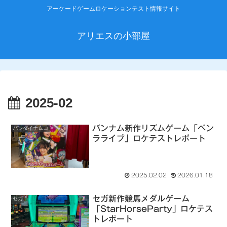
アーケードゲームロケーションテスト情報サイト
アリエスの小部屋
2025-02
バンナム新作リズムゲーム「ペン
バンダイナムコ
ラライブ」ロケテストレポート
2025.02.02
2026.01.18
セガ新作競馬メダルゲーム
セガ
「StarHorseParty」ロケテス
トレポート