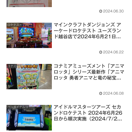
2024.06.30
マインクラフトダンジョンズ ア
ロケテスト
ーケードロケテスト ユーズラン
ド越谷店で2024年6月21日～6
月23日まで開催
2024.06.22
コナミアミューズメント「アニマ
コナミ
ロッタ」シリーズ最新作「アニマ
ロッタ 勇者アニマと竜の秘宝」
ロケテストが、2024/6/7～
6/16までスポーツウェーブ鉃腕
2024.06.08
24 浜野店で開催中
（2024/6/13 コナミ公式から
アイドルマスターツアーズ セカ
告知）
バンダイナムコ
ンドロケテスト 2024年6月26
日から順次実施（2024/7/25
更新）