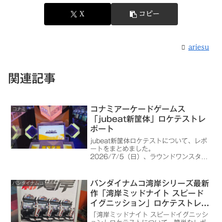
X
コピー
ariesu
関連記事
コナミアーケードゲームス
コナミ
「jubeat新筐体」ロケテストレ
ポート
jubeat新筐体ロケテストについて、レポ
ートをまとめました。
2026/7/5（日）、ラウンドワンスタジ
アム千日前店のロケテストについて追記
しました。
バンダイナムコ湾岸シリーズ最新
バンダイナムコ
作「湾岸ミッドナイト スピード
イグニッション」ロケテストレポ
ート（Ver.B等追記）
「湾岸ミッドナイト スピードイグニッシ