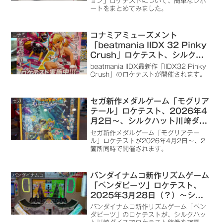
ョン」ロケテストについて、簡単なレポ
ートをまとめてみました。
コナミアミューズメント
コナミ
「beatmania IIDX 32 Pinky
Crush」ロケテスト、シルクハ
ット川崎ダイスで2024年7月
beatmania IIDX最新作「IIDX32 Pinky
26日～7月28日まで開催
Crush」のロケテストが開催されます。
セガ新作メダルゲーム「モグリア
セガ
テール」ロケテスト、2026年4
月2日～、シルクハット川崎ダイ
ス・サープラ横浜あそびタウンと
セガ新作メダルゲーム「モグリアテー
2026年4月8日～、シルクハッ
ル」ロケテストが2026年4月2日～、2
箇所同時で開催されます。
ト蒲田西口で開催
バンダイナムコ新作リズムゲーム
バンダイナムコ
「ペンダビーツ」ロケテスト、
2025年3月28日（？）～シル
クハット川崎ダイスで開催
バンダイナムコ新作リズムゲーム「ペン
ダビーツ」のロケテストが、シルクハッ