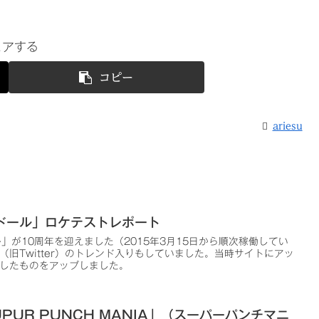
ェアする
コピー
ariesu
ドール」ロケテストレポート
ル」が10周年を迎えました（2015年3月15日から順次稼働してい
（旧Twitter）のトレンド入りもしていました。当時サイトにアッ
したものをアップしました。
PUR PUNCH MANIA」（スーパーパンチマニ