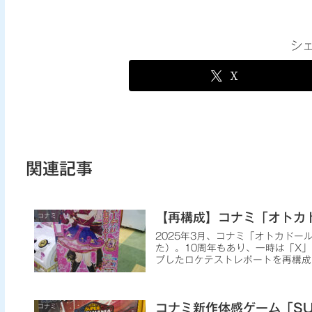
シ
X
関連記事
【再構成】コナミ「オトカ
コナミ
2025年3月、コナミ「オトカドー
た）。10周年もあり、一時は「X」
プしたロケテストレポートを再構成
コナミ新作体感ゲーム「SU
コナミ