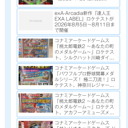
exA-Arcadia新作『達人王
EXA LABEL』ロケテストが
2026年8月5日～8月11日ま
で開催
コナミアーケードゲームス
「桃太郎電鉄2 ～あなたの町
のメダルゲーム～」ロケテス
ト、シルクハット川崎ダイス
で開催中（2026/8/2時点）
コナミアーケードゲームス
「パワフルプロ野球開幕メダ
ルシリーズ！ 極二刀流！」ロ
ケテスト、神奈川レジャーラ
ンド厚木店で2026年7月23日
コナミアーケードゲームス
～8月2日まで開催
「桃太郎電鉄2 ～あなたの町
のメダルゲーム～」ロケテス
ト、アカフーアミューズメン
ト ジアス上大岡店で開催中
コナミアーケードゲームス