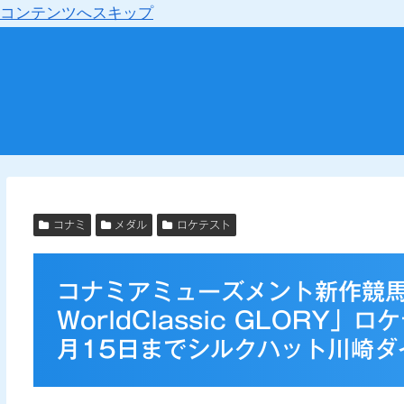
コンテンツへスキップ
コナミ
メダル
ロケテスト
コナミアミューズメント新作競馬
WorldClassic GLORY」
月15日までシルクハット川崎ダ