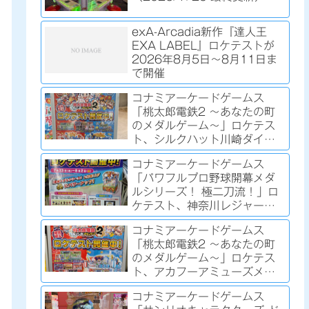
exA-Arcadia新作『達人王
EXA LABEL』ロケテストが
2026年8月5日～8月11日ま
で開催
コナミアーケードゲームス
「桃太郎電鉄2 ～あなたの町
のメダルゲーム～」ロケテス
ト、シルクハット川崎ダイス
で開催中（2026/8/2時点）
コナミアーケードゲームス
「パワフルプロ野球開幕メダ
ルシリーズ！ 極二刀流！」ロ
ケテスト、神奈川レジャーラ
ンド厚木店で2026年7月23日
コナミアーケードゲームス
～8月2日まで開催
「桃太郎電鉄2 ～あなたの町
のメダルゲーム～」ロケテス
ト、アカフーアミューズメン
ト ジアス上大岡店で開催中
コナミアーケードゲームス