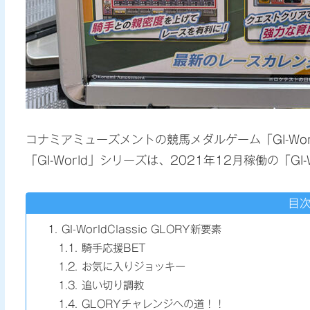
コナミアミューズメントの競馬メダルゲーム「GI-Wo
「GI-World」シリーズは、2021年12月稼働の「GI-W
目
GI-WorldClassic GLORY新要素
騎手応援BET
お気に入りジョッキー
追い切り調教
GLORYチャレンジへの道！！