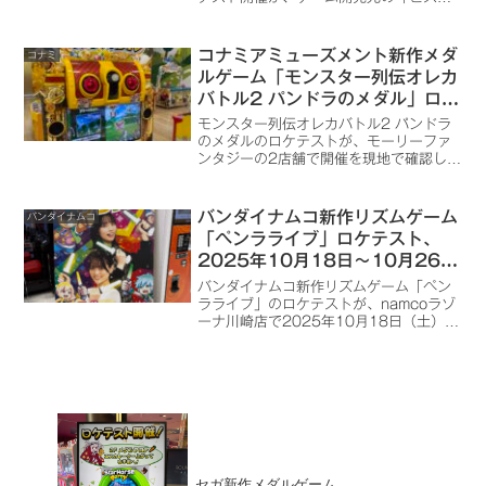
リア」からXを通してポストがありまし
た。
コナミアミューズメント新作メダ
コナミ
ルゲーム「モンスター列伝オレカ
バトル2 パンドラのメダル」ロケ
テスト、モーリーファンタジー柏
モンスター列伝オレカバトル2 パンドラ
店・モーリーファンタジー川口前
のメダルのロケテストが、モーリーファ
ンタジーの2店舗で開催を現地で確認しま
川店で開催が判明（期間は不明）
した。
バンダイナムコ新作リズムゲーム
バンダイナムコ
「ペンラライブ」ロケテスト、
2025年10月18日～10月26日
までnamcoラゾーナ川崎店で開
バンダイナムコ新作リズムゲーム「ペン
催
ラライブ」のロケテストが、namcoラゾ
ーナ川崎店で2025年10月18日（土）か
ら始まりました。
セガ新作メダルゲーム