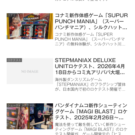
コナミ新作体感ゲーム「SUPUR
コナミ
PUNCH MANIA」（スーパー
パンチマニア）、シルクハット川
崎モアーズで無料体験実施
コナミ新作体感ゲーム「SUPER
PUNCH MANIA」（スーパーパンチマ
ニア）の無料体験が、シルクハット川崎
モアーズで2025年9月26日から始まり
ました。
STEPMANIAX DELUXE
ロケテスト
UNITロケテスト、2026年4月
18日からコミ丸アリババ大垣店
で開催
海外製ダンスリズムゲーム
「STEPMANIAX」のフラグシップ筐体
が、日本国内で初のロケテスト開催で
す。
バンダイナムコ新作シューティン
シューティングゲーム
グゲーム「MAGI BLAST」ロケ
テスト、2025年2月26日～
namcoラゾーナ川崎店で開催が
魔法を使って敵を倒していく新作シュー
判明
ティングゲーム「MAGI BLAST」のロケ
テスト開催が、ゲーム開発元の「ヒスト