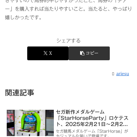
きやすいので馬券的中しやすかったこと、馬券の「チア
ー」を購入すれば当たりやすいこと。当たると、やっぱり
嬉しかったです。
シェアする
X
コピー
ariesu
関連記事
セガ新作メダルゲーム
セガ
「StarHorseParty」ロケテス
ト、2025年2月21日～2月24
日までラウンドワン横浜駅西口店
セガ競馬メダルゲーム「StarHorse」が
で開催
カジュアルな装いで登場です。