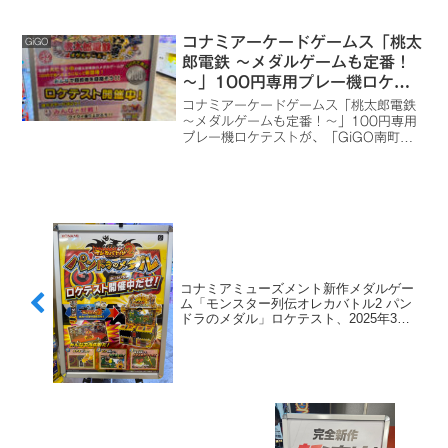
コナミアーケードゲームス「桃太
GiGO
郎電鉄 ～メダルゲームも定番！
～」100円専用プレー機ロケテ
スト、GiGO南町田グランベリー
コナミアーケードゲームス「桃太郎電鉄
パーク キッズディスカバリーで
～メダルゲームも定番！～」100円専用
プレー機ロケテストが、「GiGO南町田
開催（2026年2月7日現地確
グランベリーパーク キッズディスカバリ
認）
ー」で開催を確認しました。
コナミアミューズメント新作メダルゲー
ム「モンスター列伝オレカバトル2 パン
ドラのメダル」ロケテスト、2025年3月
14日～シルクハット川崎ダイスで開催が
判明（公式ロケテスト告知追加）