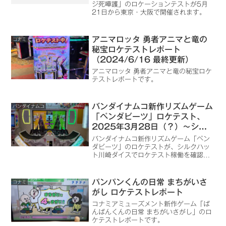
ジ死嘩護」のロケーションテストが5月
21日から東京・大阪で開催されます。
アニマロッタ 勇者アニマと竜の
コナミ
秘宝ロケテストレポート
（2024/6/16 最終更新）
アニマロッタ 勇者アニマと竜の秘宝ロケ
テストレポートです。
バンダイナムコ新作リズムゲーム
バンダイナムコ
「ペンダビーツ」ロケテスト、
2025年3月28日（？）～シル
クハット川崎ダイスで開催
バンダイナムコ新作リズムゲーム「ペン
ダビーツ」のロケテストが、シルクハッ
ト川崎ダイスでロケテスト稼働を確認し
ました。
パンパンくんの日常 まちがいさ
コナミ
がし ロケテストレポート
コナミアミューズメント新作ゲーム「ぱ
んぱんくんの日常 まちがいさがし」のロ
ケテストレポートです。