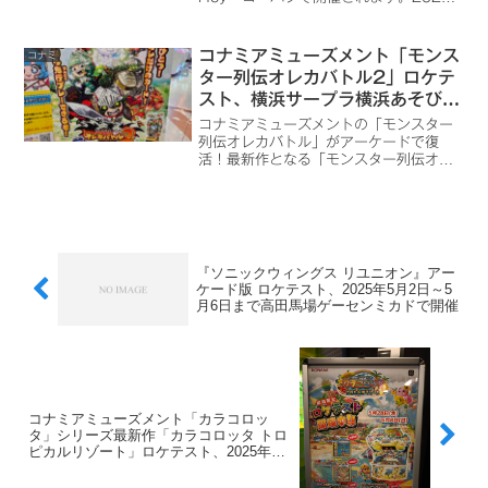
年4月開催のロケテストに続き、2回目の
開催です。
コナミアミューズメント「モンス
コナミ
ター列伝オレカバトル2」ロケテ
スト、横浜サープラ横浜あそびタ
ウンで2024年5月10日～5月
コナミアミューズメントの「モンスター
12日まで開催
列伝オレカバトル」がアーケードで復
活！最新作となる「モンスター列伝オレ
カバトル2」の第1回ロケテストが開催！
『ソニックウィングス リユニオン』アー
ケード版 ロケテスト、2025年5月2日～5
月6日まで高田馬場ゲーセンミカドで開催
コナミアミューズメント「カラコロッ
タ」シリーズ最新作「カラコロッタ トロ
ピカルリゾート」ロケテスト、2025年5
月28日～6月8日までゲームシティ川口店
で開催