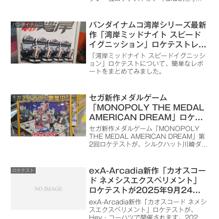
開催（2026年2月7日現地確
グランベリーパーク キッズディスカバリ
認）
ー」で開催を確認しました。
バンダイナムコ湾岸シリーズ最新
バンダイナムコ
作「湾岸ミッドナイト スピード
イグニッション」ロケテストレポ
ート（Ver.B等追記）
「湾岸ミッドナイト スピードイグニッシ
ョン」ロケテストについて、簡単なレポ
ートをまとめてみました。
セガ新作メダルゲーム
セガ
「MONOPOLY THE MEDAL
AMERICAN DREAM」ロケテ
スト、シルクハット川崎ダイスで
セガ新作メダルゲーム「MONOPOLY
2024年8月22日～から開催
THE MEDAL AMERICAN DREAM」第
2回ロケテストが、シルクハット川崎ダイ
（2024/9/2 開催店舗追加）
スで開催です。
exA-Arcadia新作「カオスコー
ロケテスト
ド ネメシスエクスペリメント」
ロケテストが2025年9月24日
～9月30日まで開催
exA-Arcadia新作「カオスコード ネメシ
スエクスペリメント」ロケテストが、
Hey・コーハツで開催されます。2025