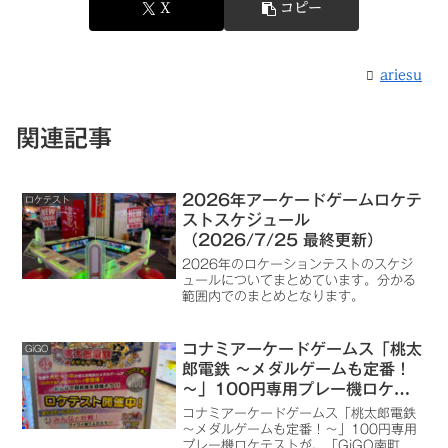
X
コピー
ariesu
関連記事
2026年アーケードゲームロケテ
ロケテスト
ストスケジュール
（2026/7/25 最終更新）
2026年のロケーションテストのスケジ
ュールについてまとめています。分かる
範囲内でのまとめとなります。
コナミアーケードゲームス「桃太
GiGO
郎電鉄 ～メダルゲームも定番！
～」100円専用プレー機ロケテ
スト、GiGO南町田グランベリー
コナミアーケードゲームス「桃太郎電鉄
パーク キッズディスカバリーで
～メダルゲームも定番！～」100円専用
プレー機ロケテストが、「GiGO南町田