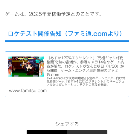
ゲームは、2025年夏稼働予定とのことです。
ロケテスト開催告知（ファミ通.comより）
『あすか120%エクサレント』“元祖ギャル対戦
格闘”奇跡の復活作、参戦キャラ14名やゲーム内
容が解禁。ロケテストがなんと明日（4/30）か
ら開催 | ゲーム・エンタメ最新情報のファミ
通.com
exA-Arcadiaが今夏稼働開始予定のゲームセンター向け対
戦格闘ゲーム『あすか120%エクサレント』のキービジュ
アルおよびロケーションテストの日程を発表。
www.famitsu.com
シェアする