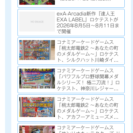
exA-Arcadia新作『達人王
EXA LABEL』ロケテストが
2026年8月5日～8月11日ま
で開催
コナミアーケードゲームス
「桃太郎電鉄2 ～あなたの町
のメダルゲーム～」ロケテス
ト、シルクハット川崎ダイス
で開催中（2026/8/2時点）
コナミアーケードゲームス
「パワフルプロ野球開幕メダ
ルシリーズ！ 極二刀流！」ロ
ケテスト、神奈川レジャーラ
ンド厚木店で2026年7月23日
コナミアーケードゲームス
～8月2日まで開催
「桃太郎電鉄2 ～あなたの町
のメダルゲーム～」ロケテス
ト、アカフーアミューズメン
ト ジアス上大岡店で開催中
コナミアーケードゲームス