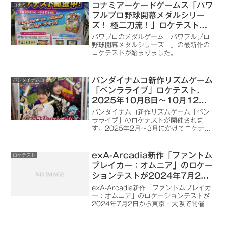
コナミアーケードゲームス「パワ
コナミ
フルプロ野球開幕メダルシリー
ズ！ 極二刀流！」ロケテスト、
神奈川レジャーランド厚木店で
パワプロのメダルゲーム「パワフルプロ
2026年7月23日～8月2日まで
野球開幕メダルシリーズ！」の最新作の
ロケテストが始まりました。
開催
バンダイナムコ新作リズムゲーム
バンダイナムコ
「ペンラライブ」ロケテスト、
2025年10月8日～10月12日
までnamco池袋店で開催
バンダイナムコ新作リズムゲーム「ペン
ラライブ」のロケテストが開催されま
す。2025年2月～3月にかけてロケテス
ト開催、「ペンダビーツ」のタイトルが
変更になったようです。
exA-Arcadia新作「ファントム
ロケテスト
ブレイカー：オムニア」のロケー
ションテストが2024年7月2日
から東京・大阪で開催
exA-Arcadia新作「ファントムブレイカ
ー：オムニア」のロケーションテストが
2024年7月2日から東京・大阪で開催さ
れます。