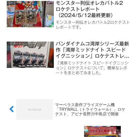
モンスター列伝オレカバトル2
コナミ
ロケテストレポート
（2024/5/12最終更新）
モンスター列伝オレカバトル2ロケテスト
レポートです。
バンダイナムコ湾岸シリーズ最新
バンダイナムコ
作「湾岸ミッドナイト スピード
イグニッション」ロケテストレポ
ート（Ver.B等追記）
「湾岸ミッドナイト スピードイグニッシ
ョン」ロケテストについて、簡単なレポ
ートをまとめてみました。
マーベラス新作プライズゲーム機
「TRYWALL（トライウォール）」ロケ
テスト、アピナ長野川中島店で開催