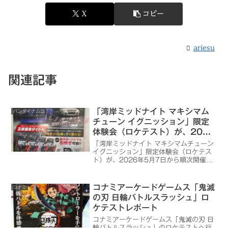
X
コピー
ariesu
関連記事
「湾岸ミッドナイト マキシマム
バンダイナムコ
チューン イグニッション」限定
体験会（ロケテスト）が、2026
年5月7日～順次開催
「湾岸ミッドナイト マキシマムチューン
イグニッション」限定体験会（ロケテス
ト）が、2026年5月7日から順次開催予
定です。
コナミアーケードゲームス「鬼滅
コナミ
の刃 日輪バトルスラッシュ」ロ
ケテストレポート
コナミアーケードゲームス「鬼滅の刃 日
輪バトルスラッシュ」のロケテストへ行