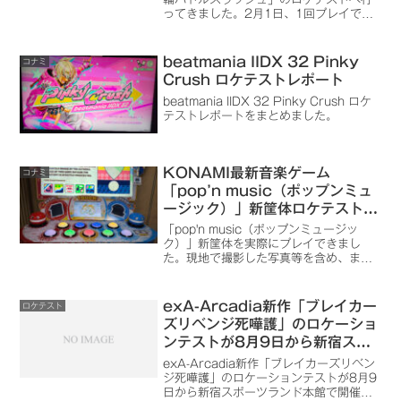
ってきました。2月1日、1回プレイでき
ました。ロケテストについて、簡単にま
とめてみました。
beatmania IIDX 32 Pinky
コナミ
Crush ロケテストレポート
beatmania IIDX 32 Pinky Crush ロケ
テストレポートをまとめました。
KONAMI最新音楽ゲーム
コナミ
「pop’n music（ポップンミュ
ージック）」新筐体ロケテストレ
ポート
「pop'n music（ポップンミュージッ
ク）」新筐体を実際にプレイできまし
た。現地で撮影した写真等を含め、まと
めてみました。
exA-Arcadia新作「ブレイカー
ロケテスト
ズリベンジ死嘩護」のロケーショ
ンテストが8月9日から新宿スポ
ーツランド本館で開催
exA-Arcadia新作「ブレイカーズリベン
ジ死嘩護」のロケーションテストが8月9
日から新宿スポーツランド本館で開催さ