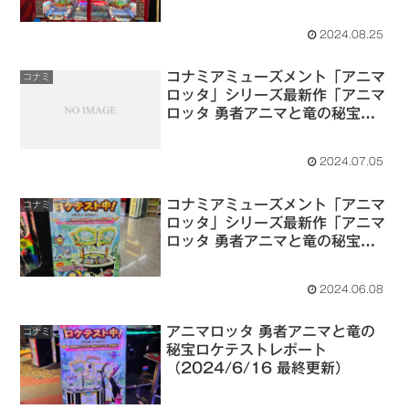
2024.08.25
コナミアミューズメント「アニマ
コナミ
ロッタ」シリーズ最新作「アニマ
ロッタ 勇者アニマと竜の秘宝」
ロケテストが、2024/7/5～
7/16までラウンドワンスタジア
2024.07.05
ムアリオ柏店で開催
（2024/7/5 コナミ公式から告
コナミアミューズメント「アニマ
知）
コナミ
ロッタ」シリーズ最新作「アニマ
ロッタ 勇者アニマと竜の秘宝」
ロケテストが、2024/6/7～
6/16までスポーツウェーブ鉃腕
2024.06.08
24 浜野店で開催中
（2024/6/13 コナミ公式から
アニマロッタ 勇者アニマと竜の
告知）
コナミ
秘宝ロケテストレポート
（2024/6/16 最終更新）